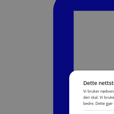
Dette netts
Vi bruker nødvend
den skal. Vi bruk
bedre. Dette gjør