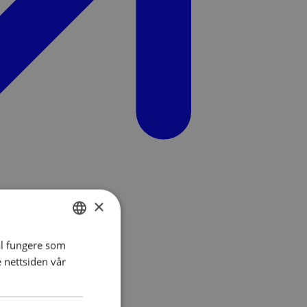
×
al fungere som
NORWEGIAN
e nettsiden vår
ENGLISH