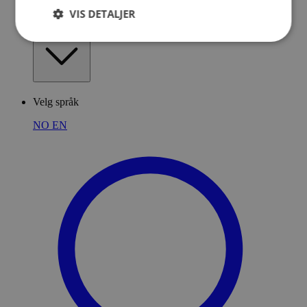
VIS DETALJER
Medlemmer
Velg språk
NO
EN