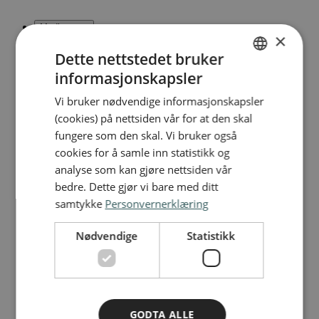
Medlemmer
×
Dette nettstedet bruker
informasjonskapsler
NORWEGIAN
Vi bruker nødvendige informasjonskapsler
ENGLISH
Velg språk
(cookies) på nettsiden vår for at den skal
NO
EN
fungere som den skal. Vi bruker også
cookies for å samle inn statistikk og
analyse som kan gjøre nettsiden vår
bedre. Dette gjør vi bare med ditt
samtykke
Personvernerklæring
Nødvendige
Statistikk
GODTA ALLE