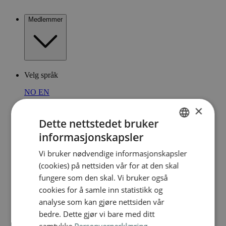
Medlemmer
Velg språk
NO
EN
×
Dette nettstedet bruker
informasjonskapsler
NORWEGIAN
Vi bruker nødvendige informasjonskapsler
ENGLISH
(cookies) på nettsiden vår for at den skal
fungere som den skal. Vi bruker også
cookies for å samle inn statistikk og
analyse som kan gjøre nettsiden vår
bedre. Dette gjør vi bare med ditt
samtykke
Personvernerklæring