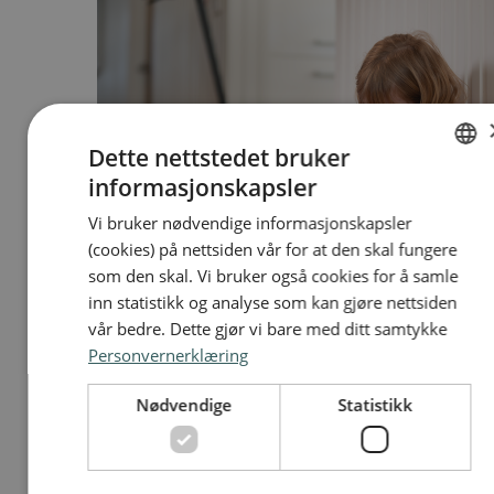
Dette nettstedet bruker
informasjonskapsler
NORWEGIAN
Vi bruker nødvendige informasjonskapsler
ENGLISH
(cookies) på nettsiden vår for at den skal fungere
som den skal. Vi bruker også cookies for å samle
inn statistikk og analyse som kan gjøre nettsiden
vår bedre. Dette gjør vi bare med ditt samtykke
Informasjonskampanjer om elsparkesykler
Personvernerklæring
treffer bredt
Nødvendige
Statistikk
Trafikkforsikringsforeningen står bak omfattende
informasjonskampanjer rettet mot eiere av elsparkesykler, for
å få flere til å skaffe seg lovpålagt forsikring.
03.06.2025