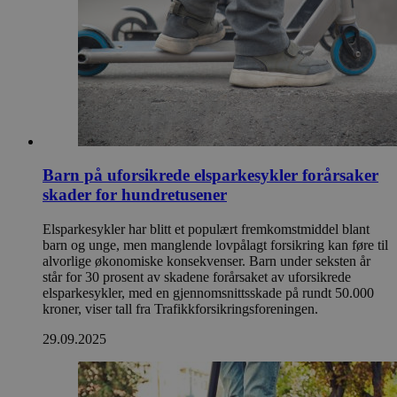
Barn på uforsikrede elsparkesykler forårsaker
skader for hundretusener
Elsparkesykler har blitt et populært fremkomstmiddel blant
barn og unge, men manglende lovpålagt forsikring kan føre til
alvorlige økonomiske konsekvenser. Barn under seksten år
står for 30 prosent av skadene forårsaket av uforsikrede
elsparkesykler, med en gjennomsnittsskade på rundt 50.000
kroner, viser tall fra Trafikkforsikringsforeningen.
29.09.2025