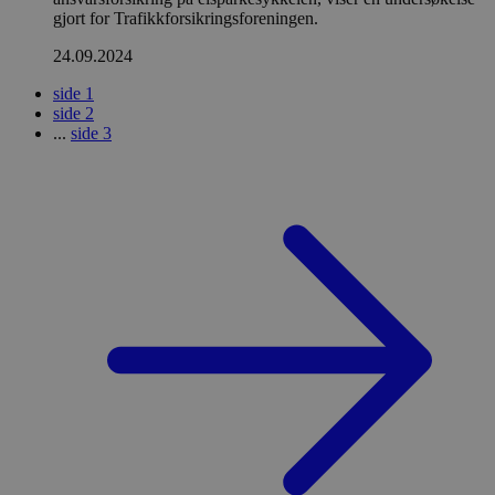
gjort for Trafikkforsikringsforeningen.
24.09.2024
side
1
side
2
...
side
3