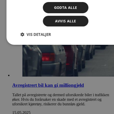
GODTA ALLE
AVVIS ALLE
VIS DETALJER
Avregistrert bil kan gi milliongjeld
Tallet på avregistrerte og dermed uforsikrede biler i trafikken
øker. Hvis du forårsaker en skade med et avregistrert og
uforsikret kjøretøy, risikerer du bunnløs gjeld.
15.05.2025